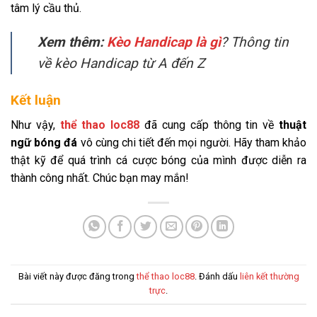
tâm lý cầu thủ.
Xem thêm:
Kèo Handicap là gì
? Thông tin
về kèo Handicap từ A đến Z
Kết luận
Như vậy,
thể thao loc88
đã cung cấp thông tin về
thuật
ngữ bóng đá
vô cùng chi tiết đến mọi người. Hãy tham khảo
thật kỹ để quá trình cá cược bóng của mình được diễn ra
thành công nhất. Chúc bạn may mắn!
Bài viết này được đăng trong
thể thao loc88
. Đánh dấu
liên kết thường
trực
.