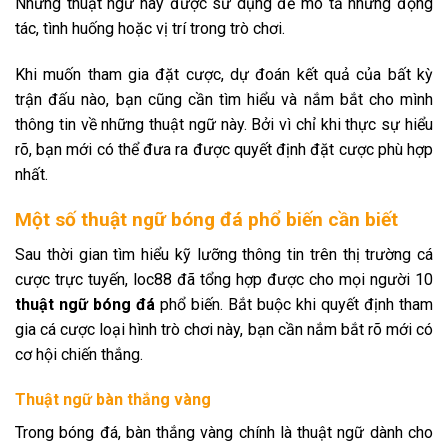
Những thuật ngữ này được sử dụng để mô tả những động
tác, tình huống hoặc vị trí trong trò chơi.
Khi muốn tham gia đặt cược, dự đoán kết quả của bất kỳ
trận đấu nào, bạn cũng cần tìm hiểu và nắm bắt cho mình
thông tin về những thuật ngữ này. Bởi vì chỉ khi thực sự hiểu
rõ, bạn mới có thể đưa ra được quyết định đặt cược phù hợp
nhất.
Một số thuật ngữ bóng đá phổ biến cần biết
Sau thời gian tìm hiểu kỹ lưỡng thông tin trên thị trường cá
cược trực tuyến, loc88 đã tổng hợp được cho mọi người 10
thuật ngữ bóng đá
phổ biến. Bắt buộc khi quyết định tham
gia cá cược loại hình trò chơi này, bạn cần nắm bắt rõ mới có
cơ hội chiến thắng.
Thuật ngữ bàn thắng vàng
Trong bóng đá, bàn thắng vàng chính là thuật ngữ dành cho