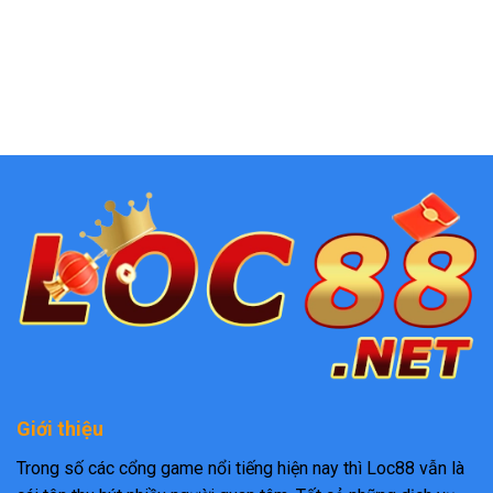
Giới thiệu
Trong số các cổng game nổi tiếng hiện nay thì Loc88 vẫn là