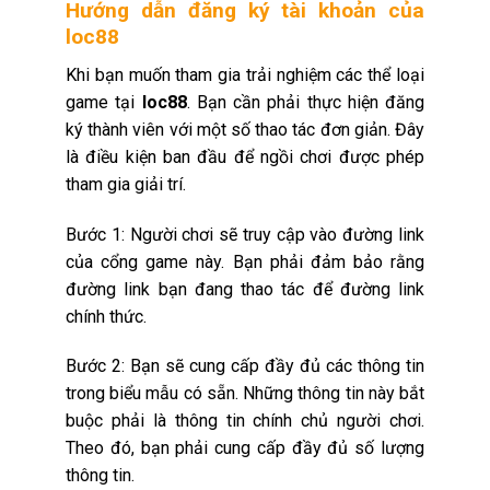
Hướng dẫn đăng ký tài khoản của
loc88
Khi bạn muốn tham gia trải nghiệm các thể loại
game tại
loc88
. Bạn cần phải thực hiện đăng
ký thành viên với một số thao tác đơn giản. Đây
là điều kiện ban đầu để ngồi chơi được phép
tham gia giải trí.
Bước 1: Người chơi sẽ truy cập vào đường link
của cổng game này. Bạn phải đảm bảo rằng
đường link bạn đang thao tác để đường link
chính thức.
Bước 2: Bạn sẽ cung cấp đầy đủ các thông tin
trong biểu mẫu có sẵn. Những thông tin này bắt
buộc phải là thông tin chính chủ người chơi.
Theo đó, bạn phải cung cấp đầy đủ số lượng
thông tin.