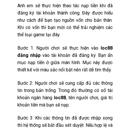
Anh em sẽ thực hiện thao tác nạp tiền khi đã
đăng ký tài khoản thành công. Đây được hiểu
như cách để bạn tạo nguồn vốn cho bản thân.
Khi có vốn thì bạn mới có thể trải nghiệm các
thể loại game tại đây.
Bước 1: Người chơi sẽ thực hiện vào
loc88
đăng nhập
vào tài khoản đã đăng ký. Bạn ấn
mục nạp tiền ở giữa màn hình. Mục này được
thiết kế với màu sắc nổi bật nên rất dễ tìm thấy.
Bước 2: Người chơi sẽ cung cấp đủ các thông
tin trong bản trống. Trong đó thường có số tài
khoản ngân hàng
loc88
, tên người chơi, giá trị
khoản tiền mà bạn sẽ nạp.
Bước 3: Khi các thông tin đã được nhập xong
thì hệ thống sẽ bắt đầu xét duyệt. Nếu hợp lệ và