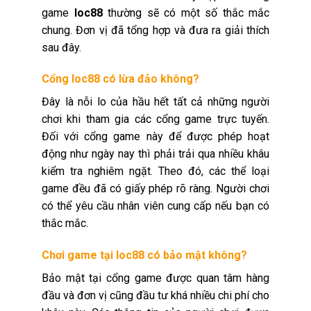
game
loc88
thường sẽ có một số thắc mắc
chung. Đơn vị đã tổng hợp và đưa ra giải thích
sau đây.
Cổng loc88 có lừa đảo không?
Đây là nỗi lo của hầu hết tất cả những người
chơi khi tham gia các cổng game trực tuyến.
Đối với cổng game này để được phép hoạt
động như ngày nay thì phải trải qua nhiều khâu
kiểm tra nghiêm ngặt. Theo đó, các thể loại
game đều đã có giấy phép rõ ràng. Người chơi
có thể yêu cầu nhân viên cung cấp nếu bạn có
thắc mắc.
Chơi game tại loc88 có bảo mật không?
Bảo mật tại cổng game được quan tâm hàng
đầu và đơn vị cũng đầu tư khá nhiều chi phí cho