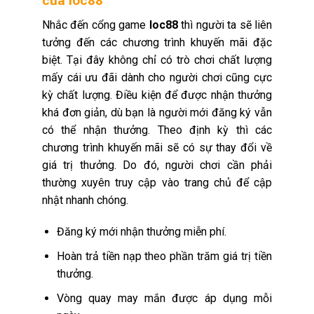
của loc88
Nhắc đến cổng game
loc88
thì người ta sẽ liên
tưởng đến các chương trình khuyến mãi đặc
biệt. Tại đây không chỉ có trò chơi chất lượng
mấy cái ưu đãi dành cho người chơi cũng cực
kỳ chất lượng. Điều kiện để được nhận thưởng
khá đơn giản, dù bạn là người mới đăng ký vẫn
có thể nhận thưởng. Theo định kỳ thì các
chương trình khuyến mãi sẽ có sự thay đổi về
giá trị thưởng. Do đó, người chơi cần phải
thường xuyên truy cập vào trang chủ để cập
nhật nhanh chóng.
Đăng ký mới nhận thưởng miễn phí.
Hoàn trả tiền nạp theo phần trăm giá trị tiền
thưởng.
Vòng quay may mắn được áp dụng mỗi