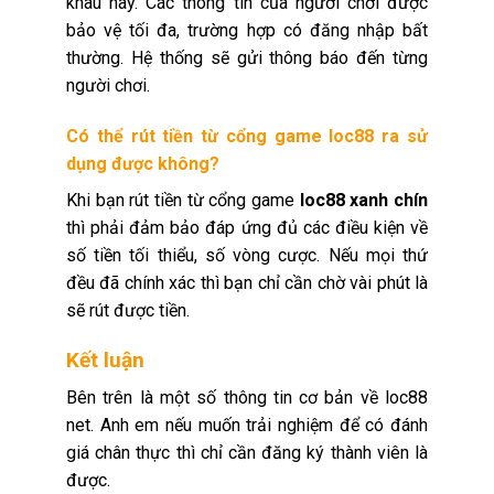
khâu này. Các thông tin của người chơi được
bảo vệ tối đa, trường hợp có đăng nhập bất
thường. Hệ thống sẽ gửi thông báo đến từng
người chơi.
Có thể rút tiền từ cổng game loc88 ra sử
dụng được không?
Khi bạn rút tiền từ cổng game
loc88 xanh chín
thì phải đảm bảo đáp ứng đủ các điều kiện về
số tiền tối thiểu, số vòng cược. Nếu mọi thứ
đều đã chính xác thì bạn chỉ cần chờ vài phút là
sẽ rút được tiền.
Kết luận
Bên trên là một số thông tin cơ bản về loc88
net. Anh em nếu muốn trải nghiệm để có đánh
giá chân thực thì chỉ cần đăng ký thành viên là
được.