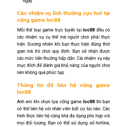
ngày.
Các nhiệm vụ lĩnh thưởng cực hot tại
cổng game loc88
Mỗi thể loại game trực tuyến tại
loc88
đều có
các nhiệm vụ cụ thể mà người chơi phải thực
hiện. Đương nhiên khi bạn thực hiện đúng thời
gian mà trò chơi quy định. Bạn sẽ nhận được
các mức tiền thưởng hấp dẫn. Cái nhiệm vụ này
mục đích để đánh giá khả năng của người chơi
nên không quá phức tạp.
Thông tin để liên hệ cổng game
loc88
Anh em khi chọn lựa cổng game
loc88
thì bạn
có thể liên hệ với nhân viên bất cứ lúc nào. Các
hình thức liên hệ cũng khá đa dạng phù hợp với
mọi đối tượng. Bạn có thể sử dụng số hotline,