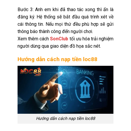
Bước 3: Anh em khi đã thao tác xong thì ấn là
đăng ký. Hệ thống sẽ bắt đầu quá trình xét về
cái thông tin. Nếu mọi thứ đều phù hợp sẽ gửi
thông báo thành công đến người chơi.
Xem thêm cách
SonClub
tối ưu hóa trải nghiệm
người dùng qua giao diện đồ họa sắc nét.
Hướng dẫn cách nạp tiền loc88
Hướng dẫn cách nạp tiền loc88