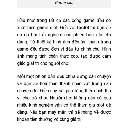
Game slot
Hầu như trong tất cả các cổng game đều có
xuất hiện game slot. Đến với
loc88
thì bạn sẽ
có cơ hội trải nghiệm các phiên bản slot đa
dạng. Từ thiết kế hình ảnh đến âm thanh trong
game đều được đơn vị đầu tư chỉnh chu. Hình
ảnh mang tính chân thực cao, tạo được cảm
giác giải trí cho người chơi.
Mỗi một phiên bản đều chứa đựng câu chuyện
và bạn sẽ hóa thân thành nhân vật trong câu
chuyện đó. Điều này sẽ giúp tăng thêm tính thú
vị cho trò chơi. Người chơi không cần có quá
nhiều kinh nghiệm vẫn có thể tham gia slot dễ
dàng. Nếu bạn may mắn thì sẽ mang về được
khoản tiền thưởng vô cùng giá trị.