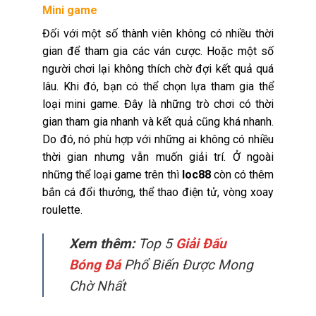
Mini game
Đối với một số thành viên không có nhiều thời
gian để tham gia các ván cược. Hoặc một số
người chơi lại không thích chờ đợi kết quả quá
lâu. Khi đó, bạn có thể chọn lựa tham gia thể
loại mini game. Đây là những trò chơi có thời
gian tham gia nhanh và kết quả cũng khá nhanh.
Do đó, nó phù hợp với những ai không có nhiều
thời gian nhưng vẫn muốn giải trí. Ở ngoài
những thể loại game trên thì
loc88
còn có thêm
bắn cá đổi thưởng, thể thao điện tử, vòng xoay
roulette.
Xem thêm:
Top 5
Giải Đấu
Bóng Đá
Phổ Biến Được Mong
Chờ Nhất