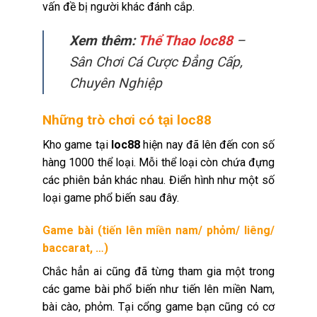
vấn đề bị người khác đánh cắp.
Xem thêm:
Thể Thao loc88
–
Sân Chơi Cá Cược Đẳng Cấp,
Chuyên Nghiệp
Những trò chơi có tại loc88
Kho game tại
loc88
hiện nay đã lên đến con số
hàng 1000 thể loại. Mỗi thể loại còn chứa đựng
các phiên bản khác nhau. Điển hình như một số
loại game phổ biến sau đây.
Game bài (tiến lên miền nam/ phỏm/ liêng/
baccarat, …)
Chắc hẳn ai cũng đã từng tham gia một trong
các game bài phổ biến như tiến lên miền Nam,
bài cào, phỏm. Tại cổng game bạn cũng có cơ