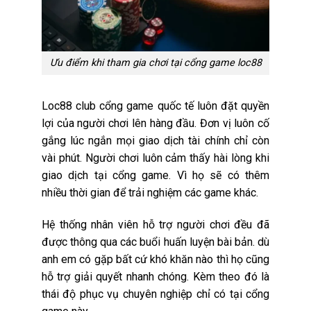
Ưu điểm khi tham gia chơi tại cổng game loc88
Loc88 club cổng game quốc tế luôn đặt quyền
lợi của người chơi lên hàng đầu. Đơn vị luôn cố
gắng lúc ngắn mọi giao dịch tài chính chỉ còn
vài phút. Người chơi luôn cảm thấy hài lòng khi
giao dịch tại cổng game. Vì họ sẽ có thêm
nhiều thời gian để trải nghiệm các game khác.
Hệ thống nhân viên hỗ trợ người chơi đều đã
được thông qua các buổi huấn luyện bài bản. dù
anh em có gặp bất cứ khó khăn nào thì họ cũng
hỗ trợ giải quyết nhanh chóng. Kèm theo đó là
thái độ phục vụ chuyên nghiệp chỉ có tại cổng