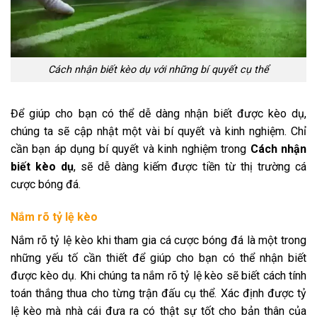
Cách nhận biết kèo dụ với những bí quyết cụ thể
Để giúp cho bạn có thể dễ dàng nhận biết được kèo dụ,
chúng ta sẽ cập nhật một vài bí quyết và kinh nghiệm. Chỉ
cần bạn áp dụng bí quyết và kinh nghiệm trong
Cách nhận
biết kèo dụ
, sẽ dễ dàng kiếm được tiền từ thị trường cá
cược bóng đá.
Nắm rõ tỷ lệ kèo
Nắm rõ tỷ lệ kèo khi tham gia cá cược bóng đá là một trong
những yếu tố cần thiết để giúp cho bạn có thể nhận biết
được kèo dụ. Khi chúng ta nắm rõ tỷ lệ kèo sẽ biết cách tính
toán thắng thua cho từng trận đấu cụ thể. Xác định được tỷ
lệ kèo mà nhà cái đưa ra có thật sự tốt cho bản thân của