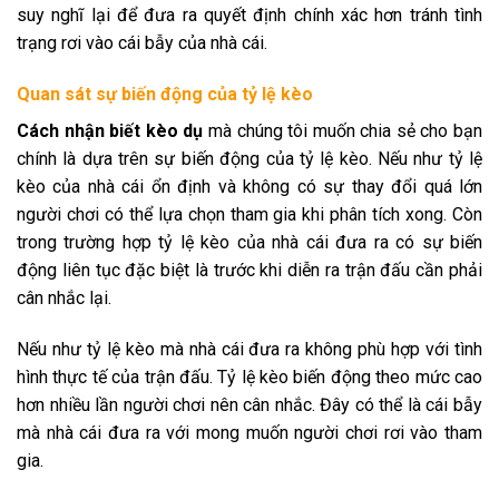
suy nghĩ lại để đưa ra quyết định chính xác hơn tránh tình
trạng rơi vào cái bẫy của nhà cái.
Quan sát sự biến động của tỷ lệ kèo
Cách nhận biết kèo dụ
mà chúng tôi muốn chia sẻ cho bạn
chính là dựa trên sự biến động của tỷ lệ kèo. Nếu như tỷ lệ
kèo của nhà cái ổn định và không có sự thay đổi quá lớn
người chơi có thể lựa chọn tham gia khi phân tích xong. Còn
trong trường hợp tỷ lệ kèo của nhà cái đưa ra có sự biến
động liên tục đặc biệt là trước khi diễn ra trận đấu cần phải
cân nhắc lại.
Nếu như tỷ lệ kèo mà nhà cái đưa ra không phù hợp với tình
hình thực tế của trận đấu. Tỷ lệ kèo biến động theo mức cao
hơn nhiều lần người chơi nên cân nhắc. Đây có thể là cái bẫy
mà nhà cái đưa ra với mong muốn người chơi rơi vào tham
gia.