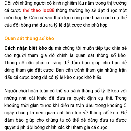
Đối với những người có kinh nghiệm lâu năm trong thị trường
cá cược
thể thao loc88
thông thường họ sẽ đạt được một
mức hợp lý. Căn cứ vào thực lực cũng như hoàn cảnh cụ thể
của đội bóng mà đưa ra tỷ lệ đặt cược cho phù hợp.
Quan sát thông số kèo
Cách nhận biết kèo dụ
mà chúng tôi muốn tiếp tục chia sẻ
cho người tham gia đó chính là quan sát thông số kèo.
Thông số cần phải rõ ràng để đảm bảo giúp cho bạn dễ
dàng tham gia đặt cược. Bạn cần tránh tham gia những trận
đấu cá cược bóng đá có tỷ lệ kèo cược khó hiểu.
Người chơi hoàn toàn có thể so sánh thông số tỷ lệ kèo với
những nhà cái khác để đưa ra quyết định cụ thể. Trong
khoảng thời gian trước khi diễn ra trận đấu trong khoảng 5
ngày chúng ta nên quan sát liên tục về thông số kèo. Để
đảm bảo giúp cho chúng ta có thể dễ dàng đưa ra được
quyết định đội bóng chính xác khi tham gia cá cược.