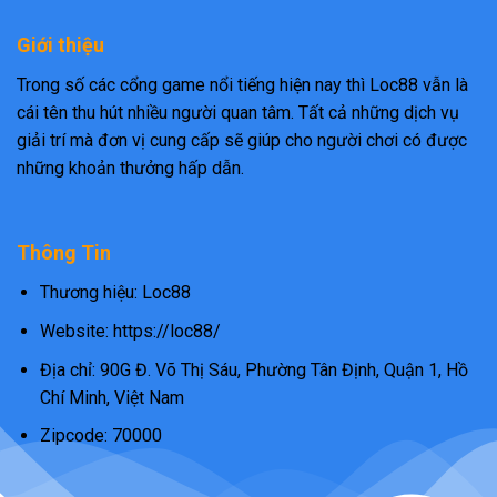
Giới thiệu
Trong số các cổng game nổi tiếng hiện nay thì Loc88 vẫn là
cái tên thu hút nhiều người quan tâm. Tất cả những dịch vụ
giải trí mà đơn vị cung cấp sẽ giúp cho người chơi có được
những khoản thưởng hấp dẫn.
Thông Tin
Thương hiệu: Loc88
Website: https://loc88/
Địa chỉ: 90G Đ. Võ Thị Sáu, Phường Tân Định, Quận 1, Hồ
Chí Minh, Việt Nam
Zipcode: 70000