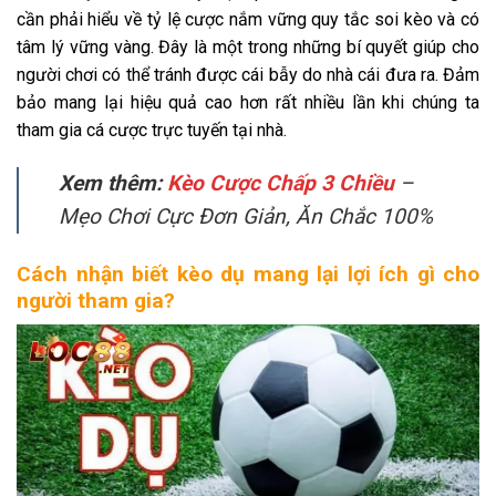
cần phải hiểu về tỷ lệ cược nắm vững quy tắc soi kèo và có
tâm lý vững vàng. Đây là một trong những bí quyết giúp cho
người chơi có thể tránh được cái bẫy do nhà cái đưa ra. Đảm
bảo mang lại hiệu quả cao hơn rất nhiều lần khi chúng ta
tham gia cá cược trực tuyến tại nhà.
Xem thêm:
Kèo Cược Chấp 3 Chiều
–
Mẹo Chơi Cực Đơn Giản, Ăn Chắc 100%
Cách nhận biết kèo dụ mang lại lợi ích gì cho
người tham gia?