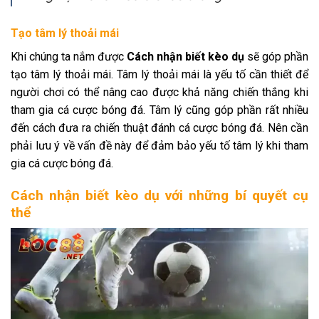
Tạo tâm lý thoải mái
Khi chúng ta nắm được
Cách nhận biết kèo dụ
sẽ góp phần
tạo tâm lý thoải mái. Tâm lý thoải mái là yếu tố cần thiết để
người chơi có thể nâng cao được khả năng chiến thắng khi
tham gia cá cược bóng đá. Tâm lý cũng góp phần rất nhiều
đến cách đưa ra chiến thuật đánh cá cược bóng đá. Nên cần
phải lưu ý về vấn đề này để đảm bảo yếu tố tâm lý khi tham
gia cá cược bóng đá.
Cách nhận biết kèo dụ với những bí quyết cụ
thể