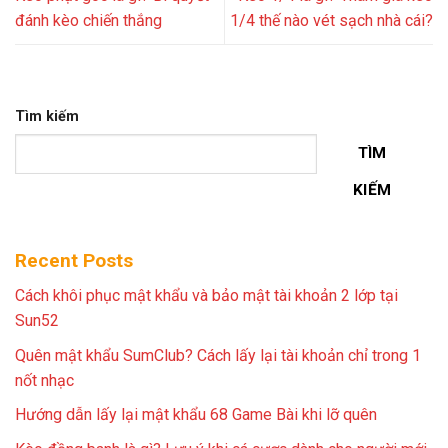
đánh kèo chiến thắng
1/4 thế nào vét sạch nhà cái?
Tìm kiếm
TÌM
KIẾM
Recent Posts
Cách khôi phục mật khẩu và bảo mật tài khoản 2 lớp tại
Sun52
Quên mật khẩu SumClub? Cách lấy lại tài khoản chỉ trong 1
nốt nhạc
Hướng dẫn lấy lại mật khẩu 68 Game Bài khi lỡ quên