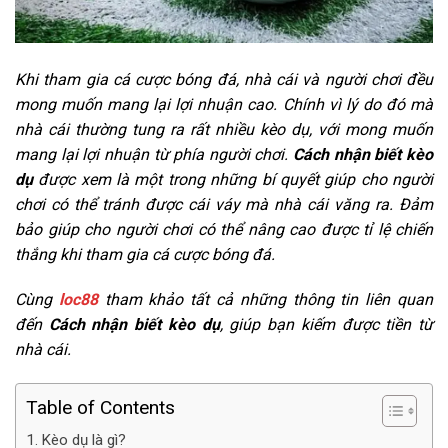
Khi tham gia cá cược bóng đá, nhà cái và người chơi đều
mong muốn mang lại lợi nhuận cao. Chính vì lý do đó mà
nhà cái thường tung ra rất nhiều kèo dụ, với mong muốn
mang lại lợi nhuận từ phía người chơi.
Cách nhận biết kèo
dụ
được xem là một trong những bí quyết giúp cho người
chơi có thể tránh được cái váy mà nhà cái văng ra. Đảm
bảo giúp cho người chơi có thể nâng cao được tỉ lệ chiến
thắng khi tham gia cá cược bóng đá.
Cùng
loc88
tham khảo tất cả những thông tin liên quan
đến
Cách nhận biết kèo dụ
, giúp bạn kiếm được tiền từ
nhà cái.
Table of Contents
Kèo dụ là gì?